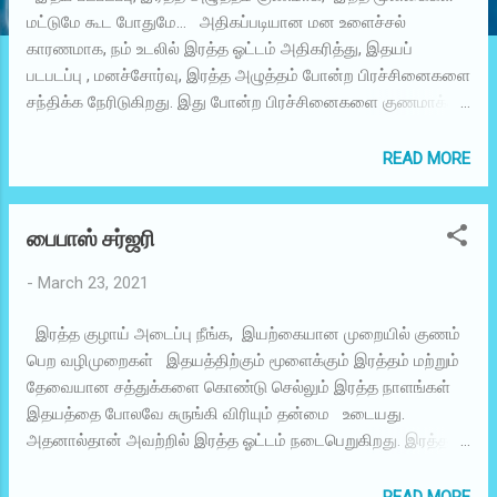
மட்டுமே கூட போதுமே… அதிகப்படியான மன உளைச்சல்
காரணமாக, நம் உடலில் இரத்த ஓட்டம் அதிகரித்து, இதயப்
படபடப்பு , மனச்சோர்வு, இரத்த அழுத்தம் போன்ற பிரச்சினைகளை
சந்திக்க நேரிடுகிறது. இது போன்ற பிரச்சினைகளை குணமாக்க,
இயற்கையான சிறப்பான சில மூலிகைகள் உள்ளது.
வெண்தாமரை மலர் செந்தாமரை மற்றும் வெண்தாமரை என்று
READ MORE
இரண்டு வகையான தாமரை மலர்கள் இருந்தாலும்,
மருத்துவத்திற்கு உகந்தது வெண்தாமரை. இந்த வெண்தாமரை
பைபாஸ் சர்ஜரி
மலர்களின் இதழ்களை நிழலில் காய வைத்துப் பொடியாக்கி,
அதனுடன் தேன் அல்லது சர்க்கரை கலந்து அதிகாலை எழுந்ததும்
-
March 23, 2021
சாப்பிட்டு வந்தால், இதய நோய் மற்றும் இரத்த அழுத்த
பிரச்சினைகள் குணமாகும். செம்பருத்தி மலர் செம்பருத்தி
இரத்த குழாய் அடைப்பு நீங்க, இயற்கையான முறையில் குணம்
மலர்களின் இதழை வெண்தாமரை மலர்களைப் போல காலையில்
பெற வழிமுறைகள் இதயத்திற்கும் மூளைக்கும் இரத்தம் மற்றும்
சாப்பிட்டு வந்தால், இதய நோய் பாதிப்புகள் ஏற்படாமல் தடுக்கலாம்.
தேவையான சத்துக்களை கொண்டு செல்லும் இரத்த நாளங்கள்
வெங்காயம் வெங்காயத்தில் பலவகை உண்டு. அதில் சிறிய
இதயத்தை போலவே சுருங்கி விரியும் தன்மை உடையது.
வெங்காயம் அதிக மருத்துவ குணங்களை கொண்டது. எனவே
அதனால்தான் அவற்றில் இரத்த ஓட்டம் நடைபெறுகிறது. இரத்தக்
தினமும் காலையில் சிறிய வெங்காயத்தை வெறும் வயிற்றில் சா...
குழாய்கள் சுருங்கி விரிய நைட்ரிக் ஆக்சைடு என்ற ரசாயன
பொருள் உதவுகிறது. நைட்ரிக் ஆக்சைடு உற்பத்தி குறையும்போது