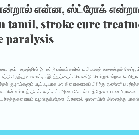
ன்றால் என்ன, ஸ்ட்ரோக் என்றா
n tamil, stroke cure treatm
e paralysis
கவாதம் கழுத்தின் இரண்டு பக்கங்களின் வழியாகத் தலைக்குச் செல்லும்
த்திலிருந்து மூளைக்கு இரத்தத்தைக் கொண்டு செல்லுகின்றன. பெரித
்தக் குழாய்களும் படிப்படியாக பல கிளைகளாகப் பிரிந்து நுண்ணிய இரத்
ையின் எல்லாத் திசுக்களுக்கும், அவை செயல்படத் தேவையான பிராணவாய
டச்சத்துகளையும் வழங்குகின்றன. இதனால் மூளையின் அனைத்து பாகங்
ல்படுகின்றன. இப்படி மூளைக்குச் செல்லும் இந்த பெரு மற்றும் சிறு இரத்த
ையும் போதோ அல்லது தடைபடும் போதோ, மூளையின் திசுக்களுக்குத் த
 ஊட்டச்சத்துகளும் கிடைப்பது தடைபடுகிறது. இதனால், அவை செயல் இழ
ையில் செயல் இழந்த அந்த பகுதியின் தாக்கம், உடல் இயக்கத்தையும் பாத
roke) ஏற்படுகிறது. “ஸ்ட்ரோக்” என்றால் கிரேக்க மொழியில், “தடைபடுதல்”