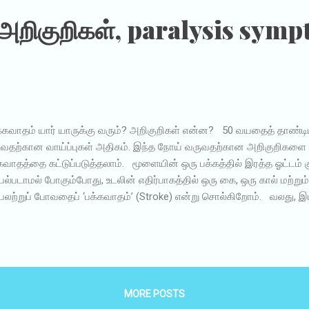
்லும் இரத்த ஓட்டத்தில் தடை ஏற்படுவதால், இப்பாதிப்பை STROKE என்கி
 அறிகுறிகள், paralysis symp
்கவாதம்” என...
கவாதம் யார் யாருக்கு வரும்? அறிகுறிகள் என்ன? 50 வயதைத் தாண்டி
வதற்கான வாய்ப்புகள் அதிகம். இந்த நோய் வருவதற்கான அறிகுறிகளை 
கவாதத்தை கட்டுப்படுத்தலாம். மூளையின் ஒரு பக்கத்தில் இரத்த ஓட்டம் க
ல்படாமல் போகும்போது, உடலின் எதிர்பாகத்தில் ஒரு கை, ஒரு கால் மற்றும் 
லற்றுப் போவதைப் ‘பக்கவாதம்’ (Stroke) என்று சொல்கிறோம். வலது,
திகளாகப் பிரிக்கலாம். உடலின் வலது பக்கச் செயல்பாட்டை இடது பக்க மூள
கச் செயல்பாட்டை வலது பக்க மூளை கண்காணிக்கிறது. ஆகவே, மூளையின
ல்படவில்லை என்றால், உடலில் இடது பக்கம் செயல்படாது. மூளையின் இட
றால், உடலில் வலது பக்கம் செயல்படாது. பொதுவாக, வலது பக்கம் பக்கவாத
ிக்கும். காரணம், பேச்சுக்குத் தேவையான சமிக்ஞைகள் மூளையின் இடது ப
MORE POSTS
வதுதான். காரணங்கள் 50 வயதைத் தாண்டியவர்களுக்கு இந்த வாய்ப்பு 