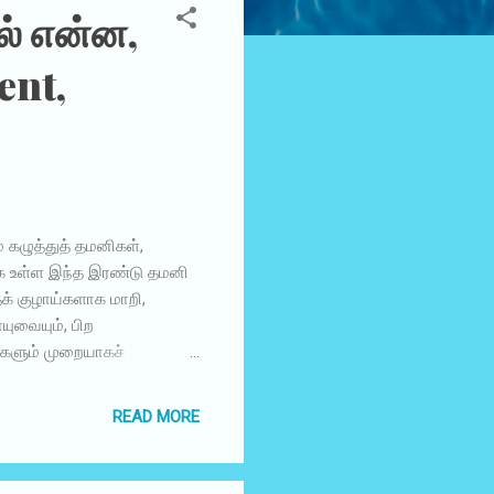
ல் என்ன,
ent,
 கழுத்துத் தமனிகள்,
ாக உள்ள இந்த இரண்டு தமனி
தக் குழாய்களாக மாறி,
ுவையும், பிற
களும் முறையாகச்
க் குழாய்களில் இரத்த ஓட்டம்
ேவையான பிராண வாயுவும்,
READ MORE
க்கத் துவங்குகின்றன.
ிக்கிறது. இதனால் பக்கவாதம்
 என்று பொருள். மூளைக்குச்