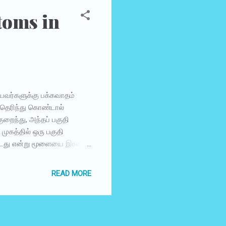
றோம். தமிழில் இதை,
toms in
யவர்களுக்கு பக்கவாதம்
தெரிந்து கொண்டால்
ுறைந்து, அந்தப் பகுதி
முகத்தில் ஒரு பகுதி
 இடது என்று மூளையை இரண்டு
ை கட்டுப்படுத்துகிறது. இடது
் வலது பக்கம்
READ MORE
து பக்கம் செயல்படவில்லை
ம் வருமானால் பேச்சு
க்கத்திலிருந்து
அதிகம். அதா...