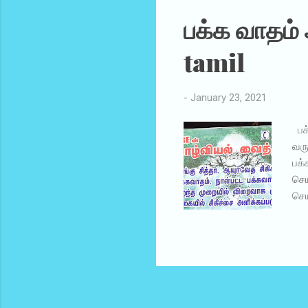
செல
பக்க வாதம்
“பக
tamil
-
January 23, 2021
பக்
வரு
பக்
செய
செய
பகு
பக்
செய
என்
பாத
வரு